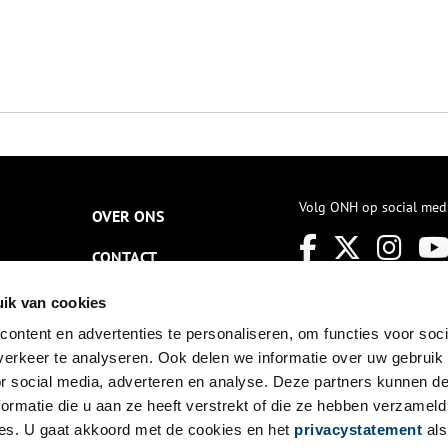
Volg ONH op social med
OVER ONS
CONTACT
NIEUWSBRIEF
ik van cookies
ontent en advertenties te personaliseren, om functies voor soci
DISCLAIMER
erkeer te analyseren. Ook delen we informatie over uw gebruik
PRIVACY
or social media, adverteren en analyse. Deze partners kunnen 
ormatie die u aan ze heeft verstrekt of die ze hebben verzameld
TOEGANKELIJKHEID
es. U gaat akkoord met de cookies en het
privacystatement
als