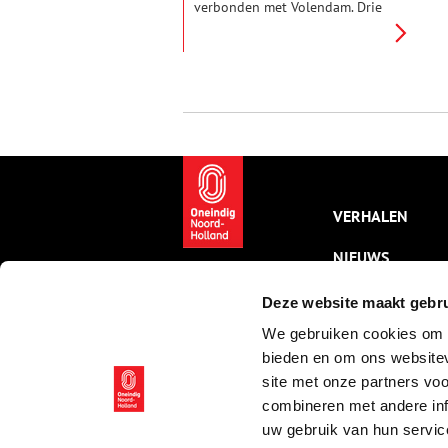
verbonden met Volendam. Drie
opeenvolgende generaties
bestierden als ‘meereboer’ de
boerderij met bijbehorende
molen in de Volendammer Meer.
In deze zeventiende-eeuwse
polder maakten ze lief en leed
door en deden ze ondertussen
hun best om de voeten droog
te houden.
VERHALEN
NIEUWS
KALENDER
Deze website maakt gebru
We gebruiken cookies om c
THEMA’S
bieden en om ons websitev
ACTIVITEITEN
site met onze partners vo
combineren met andere inf
VIDEO’S
uw gebruik van hun servic