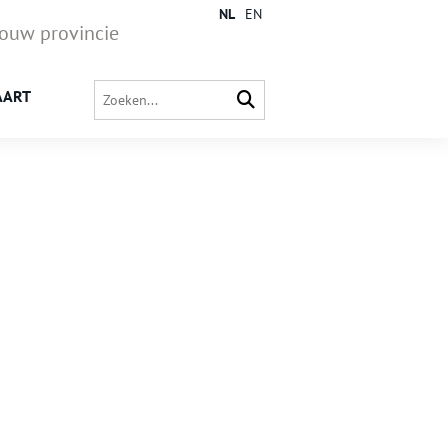
NL
EN
jouw provincie
AART