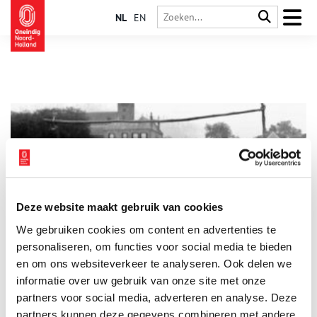
NL
EN
Deze website maakt gebruik van cookies
Voetbalvereniging in Volendam bestaat 100 jaar
We gebruiken cookies om content en advertenties te
Dit is de oudst bekende opname van een voetbalelftal in
Volendam. Het betreft een buurtclub uit de omgeving van de
personaliseren, om functies voor social media te bieden
Sint Vincentiuskerk, waar zij speelden op een stukje land dat
en om ons websiteverkeer te analyseren. Ook delen we
eigendom was van de beheerder van de Volendammer Meer,
informatie over uw gebruik van onze site met onze
Siem Buijs, bijgenaamd ‘de Mereboer’. Ze voetbalden op sokken
of op blote voeten, hun klompen liggen tegen één van de
partners voor social media, adverteren en analyse. Deze
palen van het doel, dat geïmproviseerd in elkaar is gezet met
partners kunnen deze gegevens combineren met andere