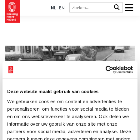
NL
EN
Deze website maakt gebruik van cookies
Alkmaarders en hun huisvuil…
We gebruiken cookies om content en advertenties te
Scheiden van afval doen we tegenwoordig zelf. Vroeger was
dat anders. Tot ver na de Tweede Wereldoorlog kwamen er
personaliseren, om functies voor social media te bieden
overal “mannetjes” langs de deuren die geïnteresseerd waren
en om ons websiteverkeer te analyseren. Ook delen we
in bepaalde soorten afval. Wie kent niet van vroeger de
informatie over uw gebruik van onze site met onze
voddenboer en de schillenboer? Deze beroepen zijn echter,
mede door de Alkmaarse uitvinding van de kliko’s, uit het
partners voor social media, adverteren en analyse. Deze
straatbeeld verdwenen.
partners kunnen deze gegevens combineren met andere