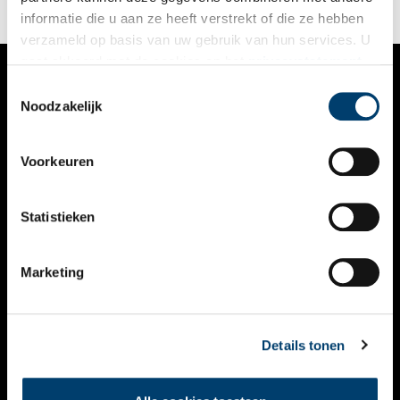
informatie die u aan ze heeft verstrekt of die ze hebben
verzameld op basis van uw gebruik van hun services. U
gaat akkoord met de cookies en het
privacystatement
als u onze website blijft gebruiken.
Toestemmingsselectie
VERHALEN
Noodzakelijk
NIEUWS
Voorkeuren
KALENDER
THEMA’S
Statistieken
ACTIVITEITEN
Marketing
VIDEO’S
OVER ONS
Details tonen
CONTACT