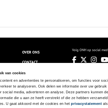
Volg ONH op social med
OVER ONS
CONTACT
NIEUWSBRIEF
ik van cookies
ontent en advertenties te personaliseren, om functies voor soci
DISCLAIMER
erkeer te analyseren. Ook delen we informatie over uw gebruik
PRIVACY
or social media, adverteren en analyse. Deze partners kunnen 
ormatie die u aan ze heeft verstrekt of die ze hebben verzameld
TOEGANKELIJKHEID
es. U gaat akkoord met de cookies en het
privacystatement
als