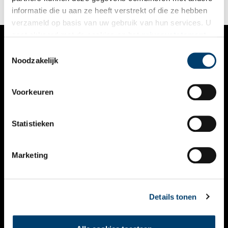
informatie die u aan ze heeft verstrekt of die ze hebben
verzameld op basis van uw gebruik van hun services. U
gaat akkoord met de cookies en het
privacystatement
als u onze website blijft gebruiken.
Toestemmingsselectie
VERHALEN
Noodzakelijk
NIEUWS
Voorkeuren
KALENDER
THEMA’S
Statistieken
ACTIVITEITEN
Marketing
VIDEO’S
OVER ONS
Details tonen
CONTACT