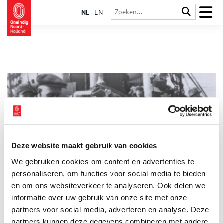
NL
EN
Deze website maakt gebruik van cookies
Geld stinkt, maar verse vis niet
We gebruiken cookies om content en advertenties te
Het haringseizoen is geopend! Vanaf juni, als de eerste vaatjes
nieuwe haring binnenkomen, beginnen de liefhebbers al te
personaliseren, om functies voor social media te bieden
watertanden. Wat was het innovatieve idee dat ervoor zorgde
en om ons websiteverkeer te analyseren. Ook delen we
dat de Nederlandse haringhandel eeuwen geleden flink wat
informatie over uw gebruik van onze site met onze
poen in het laatje bracht?
partners voor social media, adverteren en analyse. Deze
partners kunnen deze gegevens combineren met andere