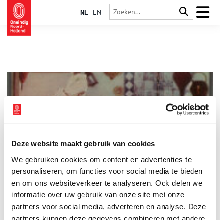
NL
EN
Deze website maakt gebruik van cookies
Girlpower! Vrouwen uit de Provinciale Atlas
We gebruiken cookies om content en advertenties te
In de collectie van de Provinciale Atlas Noord-Holland
bevinden zich honderden prentbriefkaarten, tekeningen en
personaliseren, om functies voor social media te bieden
foto’s van mensen in klederdracht. Als je goed kijkt, zie je dat
en om ons websiteverkeer te analyseren. Ook delen we
de vrouw altijd druk bezig is: met het eten bereiden, de
informatie over uw gebruik van onze site met onze
kinderen verzorgen, de dieren eten geven, het huishouden
doen of met kleding maken. Opvallend is dat op veel huiselijke
partners voor social media, adverteren en analyse. Deze
tafereeltjes de vrouwen en de meisjes aan het breien zijn.
partners kunnen deze gegevens combineren met andere