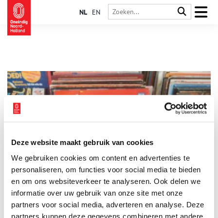
NL
EN
Deze website maakt gebruik van cookies
De Zuiderzeeballade: dé hit van vroeger
We gebruiken cookies om content en advertenties te
De Zuiderzeeballade was in de jaren 1960 een regelrechte hit
en staat sindsdien in ons collectieve geheugen gegrift. Het
personaliseren, om functies voor social media te bieden
weemoedige lied over een grootvader en zijn kleinzoon wordt
en om ons websiteverkeer te analyseren. Ook delen we
nog steeds uit volle borst meegezongen. Maar wie schreef dit
informatie over uw gebruik van onze site met onze
lied en waarom? Ga met ons mee op reis naar de ‘goeie ouwe
tijd’, toen het IJsselmeer nog de Zuiderzee was.
partners voor social media, adverteren en analyse. Deze
partners kunnen deze gegevens combineren met andere