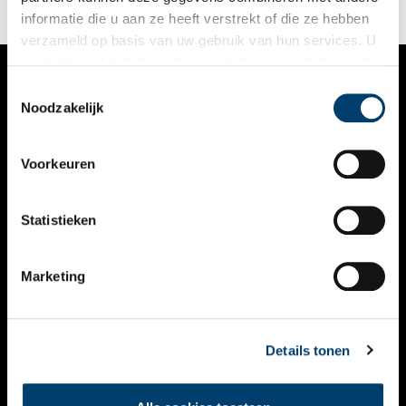
informatie die u aan ze heeft verstrekt of die ze hebben
verzameld op basis van uw gebruik van hun services. U
gaat akkoord met de cookies en het
privacystatement
als u onze website blijft gebruiken.
Toestemmingsselectie
VERHALEN
Noodzakelijk
NIEUWS
Voorkeuren
KALENDER
THEMA’S
Statistieken
ACTIVITEITEN
Marketing
VIDEO’S
OVER ONS
Details tonen
CONTACT