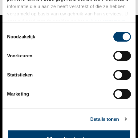
informatie die u aan ze heeft verstrekt of die ze hebben
verzameld op basis van uw gebruik van hun services. U
gaat akkoord met de cookies en het
privacystatement
als u onze website blijft gebruiken.
Toestemmingsselectie
VERHALEN
Noodzakelijk
NIEUWS
Voorkeuren
KALENDER
THEMA’S
Statistieken
ACTIVITEITEN
Marketing
VIDEO’S
OVER ONS
Details tonen
CONTACT