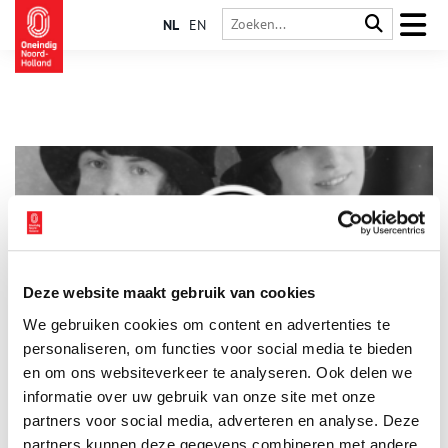
NL
EN
Deze website maakt gebruik van cookies
100 jaar Historische Vereniging Alkmaar
We gebruiken cookies om content en advertenties te
Dit jaar bestaat de Historische Vereniging Alkmaar honderd
jaar. Honderd jaar, dat is nogal wat. Een goede reden om even
personaliseren, om functies voor social media te bieden
stil te staan en naar de toekomst te kijken. Want er is in
en om ons websiteverkeer te analyseren. Ook delen we
honderd jaar het een en ander veranderd. Voorzitter Ruud
informatie over uw gebruik van onze site met onze
2 min
Roemer blikt terug en vertelt over de nieuwe plannen.
partners voor social media, adverteren en analyse. Deze
partners kunnen deze gegevens combineren met andere