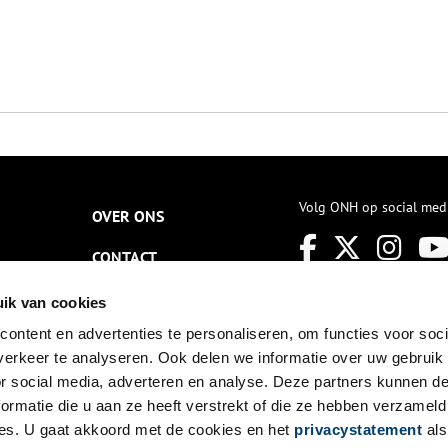
Volg ONH op social med
OVER ONS
CONTACT
NIEUWSBRIEF
ik van cookies
ontent en advertenties te personaliseren, om functies voor soci
DISCLAIMER
erkeer te analyseren. Ook delen we informatie over uw gebruik
PRIVACY
or social media, adverteren en analyse. Deze partners kunnen 
ormatie die u aan ze heeft verstrekt of die ze hebben verzameld
TOEGANKELIJKHEID
es. U gaat akkoord met de cookies en het
privacystatement
als