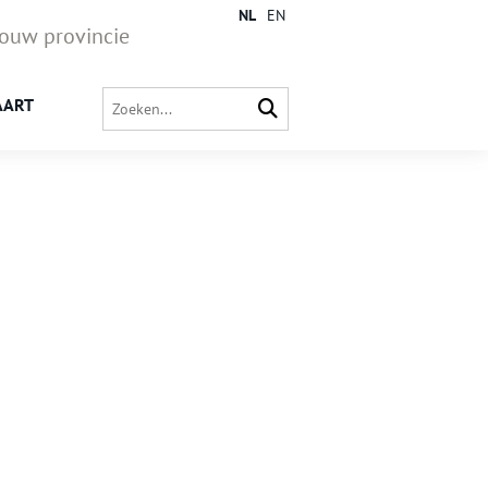
NL
EN
jouw provincie
AART