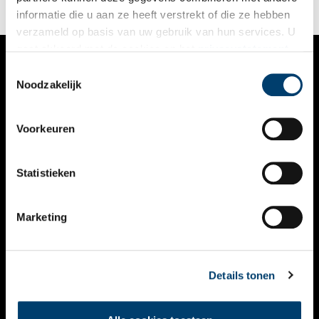
informatie die u aan ze heeft verstrekt of die ze hebben
verzameld op basis van uw gebruik van hun services. U
gaat akkoord met de cookies en het
privacystatement
als u onze website blijft gebruiken.
Toestemmingsselectie
VERHALEN
Noodzakelijk
NIEUWS
Voorkeuren
KALENDER
THEMA’S
Statistieken
ACTIVITEITEN
Marketing
VIDEO’S
OVER ONS
Details tonen
CONTACT