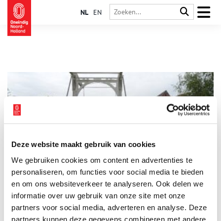
NL
EN
Deze website maakt gebruik van cookies
Frisse neus halen: code groen in Ankeveen
We gebruiken cookies om content en advertenties te
Voor Ankeveen geldt vandaag vast code groen. Een prima plek
om een frisse neus te halen. Loop, fiets of reis gewoon op de
personaliseren, om functies voor social media te bieden
bank thuis mee op een uitstapje van pakweg 10 km. Wel even
en om ons websiteverkeer te analyseren. Ook delen we
afstand houden op smalle paadjes. Een ooievaar scharrelt rond
informatie over uw gebruik van onze site met onze
in het groene polderland.
partners voor social media, adverteren en analyse. Deze
partners kunnen deze gegevens combineren met andere