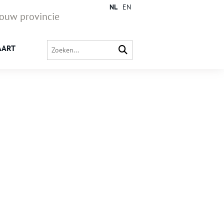
NL
EN
jouw provincie
AART