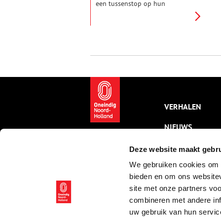
een tussenstop op hun
(roof)tochten. De zilverschat van
een Viking is op Wieringen
opgegraven. Meer weten? Kom
naar het Viking
Informatiecentrum in Den
Oever.
VERHALEN
NIEUWS
KALENDER
Deze website maakt gebru
We gebruiken cookies om c
THEMA’S
bieden en om ons websitev
ACTIVITEITEN
site met onze partners vo
combineren met andere inf
VIDEO’S
uw gebruik van hun servic