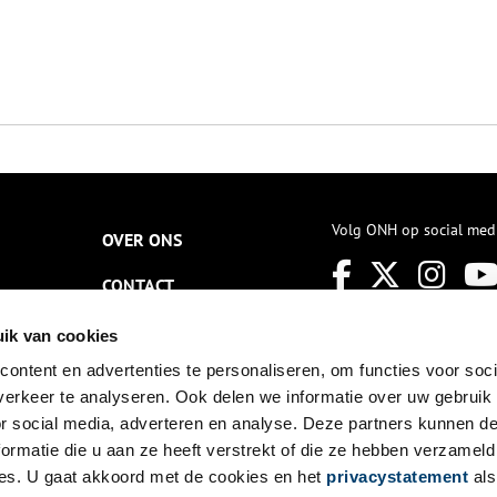
Volg ONH op social med
OVER ONS
CONTACT
NIEUWSBRIEF
ik van cookies
ontent en advertenties te personaliseren, om functies voor soci
DISCLAIMER
erkeer te analyseren. Ook delen we informatie over uw gebruik
PRIVACY
or social media, adverteren en analyse. Deze partners kunnen 
ormatie die u aan ze heeft verstrekt of die ze hebben verzameld
TOEGANKELIJKHEID
es. U gaat akkoord met de cookies en het
privacystatement
als