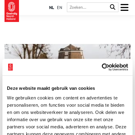
NL
EN
Deze website maakt gebruik van cookies
Nessermolen bewaakte polderpeil Rondehoep
We gebruiken cookies om content en advertenties te
Fietsend of wandelend over de Rondehoep West langs de rivier
zie je in de buurt van Nes aan de Amstel een molenstomp. Niet
personaliseren, om functies voor social media te bieden
tegen de dijk aangeplakt, maar wat bescheiden teruggetrokken
en om ons websiteverkeer te analyseren. Ook delen we
in de polder. De Nessermolen staat op 120 meter van de
informatie over uw gebruik van onze site met onze
Amstel aan het eind van een (nu gedempte) opvaart.
partners voor social media, adverteren en analyse. Deze
partners kunnen deze gegevens combineren met andere