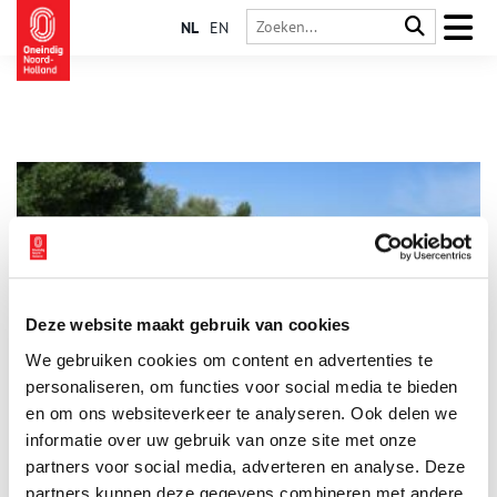
NL
EN
Deze website maakt gebruik van cookies
Met Rembrandt uitwaaien op de Diemerzeedijk
We gebruiken cookies om content en advertenties te
Behoefte aan ruimte, frisse lucht? Wil je even de volle stad
ontvluchten? Op de Diemerzeedijk verwaaien de duizelende
personaliseren, om functies voor social media te bieden
aerosolen vast razendsnel. Loop, fiets – of ga in gedachten –
en om ons websiteverkeer te analyseren. Ook delen we
mee met Rembrandt richting Diemerzeedijk. Even lekker
informatie over uw gebruik van onze site met onze
uitwaaien.
partners voor social media, adverteren en analyse. Deze
partners kunnen deze gegevens combineren met andere