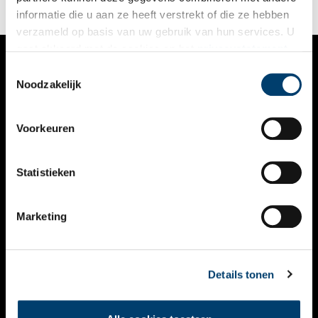
informatie die u aan ze heeft verstrekt of die ze hebben
verzameld op basis van uw gebruik van hun services. U
gaat akkoord met de cookies en het
privacystatement
als u onze website blijft gebruiken.
Toestemmingsselectie
VERHALEN
Noodzakelijk
NIEUWS
Voorkeuren
KALENDER
THEMA’S
Statistieken
ACTIVITEITEN
Marketing
VIDEO’S
OVER ONS
Details tonen
CONTACT