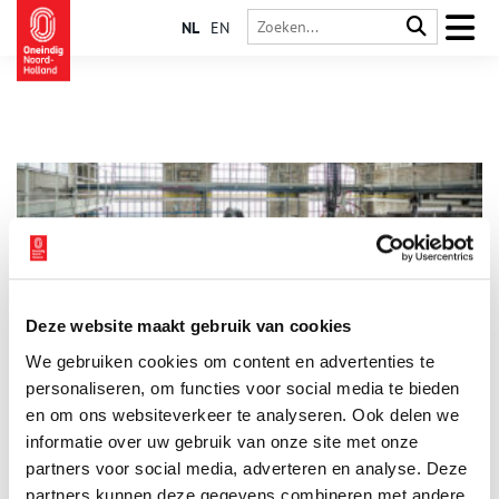
NL
EN
Deze website maakt gebruik van cookies
Nationale Molen- en Gemalendagen
We gebruiken cookies om content en advertenties te
Tijdens de Molen- en Gemalendagen op zaterdag 9 en zondag
10 mei draaien niet alleen de wieken van traditionele molens,
personaliseren, om functies voor social media te bieden
maar openen ook gemalen hun deuren en krijgen bezoekers
en om ons websiteverkeer te analyseren. Ook delen we
een indruk van de waterhuishouding in ons land. Waterafvoer
informatie over uw gebruik van onze site met onze
1 min
is van levensbelang, bemaling en gemalen zijn daarbij
onmisbaar. Kom kijken in de geschiedenis van ons water en
partners voor social media, adverteren en analyse. Deze
ontdek hoe we al eeuwenlang strijd voeren tegen het water. Je
partners kunnen deze gegevens combineren met andere