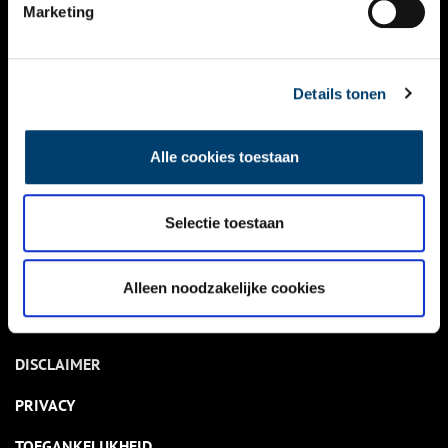
NIEUWS
Marketing
KALENDER
THEMA’S
Details tonen
ACTIVITEITEN
Alle cookies toestaan
VIDEO’S
Selectie toestaan
OVER ONS
CONTACT
Alleen noodzakelijke cookies
NIEUWSBRIEF
DISCLAIMER
PRIVACY
TOEGANKELIJKHEID