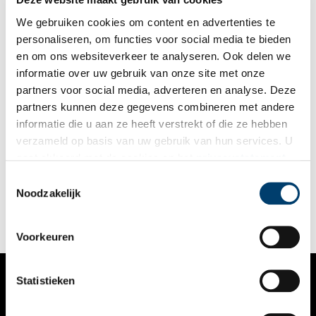
en van onderzoek als basis voor het toekomstbestendig
beheer van vestingwerken en erfgoed.
We gebruiken cookies om content en advertenties te
personaliseren, om functies voor social media te bieden
en om ons websiteverkeer te analyseren. Ook delen we
informatie over uw gebruik van onze site met onze
partners voor social media, adverteren en analyse. Deze
partners kunnen deze gegevens combineren met andere
Ramp en redding in een vervallen vestingstad
informatie die u aan ze heeft verstrekt of die ze hebben
Tijdens het Rampjaar 1672, dit jaar precies 350 jaar geleden,
verzameld op basis van uw gebruik van hun services. U
werd de Republiek der Nederlanden veroverd door de Fransen.
gaat akkoord met de cookies en het
privacystatement
Hoewel de vesting Naarden ontworpen was voor
oorlogsvoering, werd ook deze zonder slag of stoot
als u onze website blijft gebruiken.
Toestemmingsselectie
ingenomen. Daar liet stadhouder Willem III het niet bij zitten.
Noodzakelijk
Hij organiseerde een grootse belegering om de vestingstad uit
de klauwen van de Franse bezetter te bevrijden.
Voorkeuren
Statistieken
VERHALEN