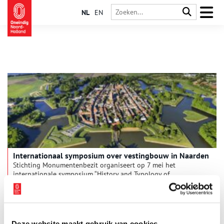
NL
EN
Internationaal symposium over vestingbouw in Naarden
Stichting Monumentenbezit organiseert op 7 mei het
internationale symposium “History and Typology of
Fortifications” in de historische vesting van Naarden. Tijdens
deze bijeenkomst delen tien sprekers uit binnen- en
1 min
buitenland hun kennis over de geschiedenis, typologie en
ontwikkeling van vestingwerken. Met het symposium wil
Monumentenbezit het belang benadrukken van kennisdeling
Deze website maakt gebruik van cookies