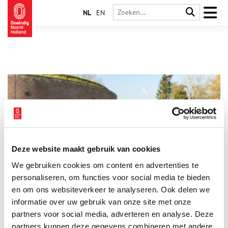
NL
EN
Deze website maakt gebruik van cookies
Fort aan de Ossenmarkt
We gebruiken cookies om content en advertenties te
Fort aan de Ossenmarkt is een torenfort dat onderdeel van de
Vesting Weesp is en daarmee deel uitmaakte van de Nieuwe
personaliseren, om functies voor social media te bieden
Hollandse Waterlinie en de Stelling van Amsterdam. Het fort
en om ons websiteverkeer te analyseren. Ook delen we
verdedigde de Vechtoevers en de spoorweg Amsterdam-
informatie over uw gebruik van onze site met onze
Amersfoort.
partners voor social media, adverteren en analyse. Deze
partners kunnen deze gegevens combineren met andere