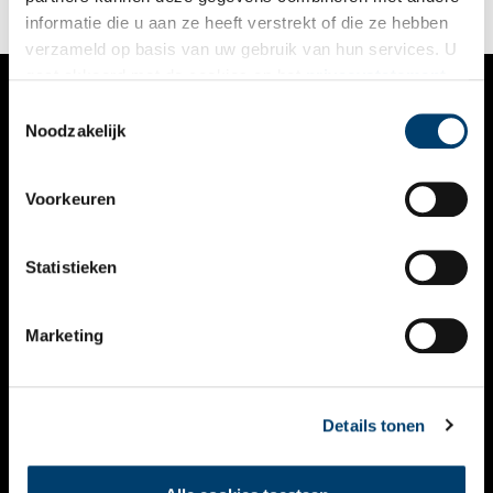
informatie die u aan ze heeft verstrekt of die ze hebben
verzameld op basis van uw gebruik van hun services. U
gaat akkoord met de cookies en het
privacystatement
als u onze website blijft gebruiken.
Toestemmingsselectie
VERHALEN
Noodzakelijk
NIEUWS
Voorkeuren
KALENDER
THEMA’S
Statistieken
ACTIVITEITEN
Marketing
VIDEO’S
OVER ONS
Details tonen
CONTACT