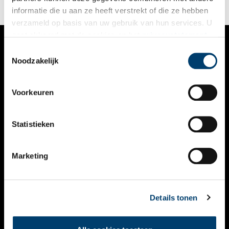
ziekenboeg!
informatie die u aan ze heeft verstrekt of die ze hebben
verzameld op basis van uw gebruik van hun services. U
gaat akkoord met de cookies en het
privacystatement
als u onze website blijft gebruiken.
Toestemmingsselectie
VERHALEN
Noodzakelijk
NIEUWS
Voorkeuren
KALENDER
THEMA’S
Statistieken
ACTIVITEITEN
Marketing
VIDEO’S
OVER ONS
Details tonen
CONTACT