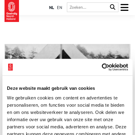
NL
EN
Deze website maakt gebruik van cookies
Déze medische uitvindingen redden gewonde soldaten het
We gebruiken cookies om content en advertenties te
leven
personaliseren, om functies voor social media te bieden
Op het slagveld is het mistig van de kruitdampen. In de verte
buldert een kanon, maar dichterbij knallen de musketten om je
en om ons websiteverkeer te analyseren. Ook delen we
heen. Omdat je door de mist niet veel ziet, ga je op gehoor af
informatie over uw gebruik van onze site met onze
om de kogels te ontwijken. Dan boort zich iets in je schouder.
partners voor social media, adverteren en analyse. Deze
Als je naar de pijn grijpt, ziet je hand rood van het bloed. Geen
fataal schot, maar vechten gaat niet meer. Op naar de
partners kunnen deze gegevens combineren met andere