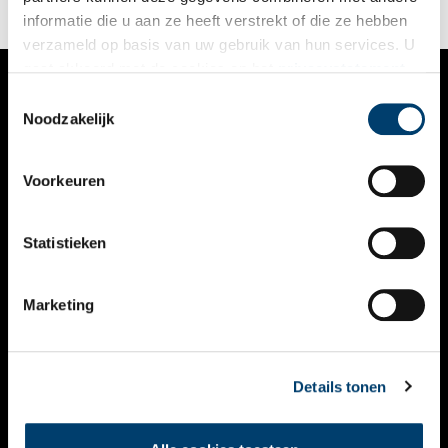
informatie die u aan ze heeft verstrekt of die ze hebben
verzameld op basis van uw gebruik van hun services. U
gaat akkoord met de cookies en het
privacystatement
als u onze website blijft gebruiken.
Toestemmingsselectie
VERHALEN
Noodzakelijk
NIEUWS
Voorkeuren
KALENDER
THEMA’S
Statistieken
ACTIVITEITEN
Marketing
VIDEO’S
OVER ONS
Details tonen
CONTACT