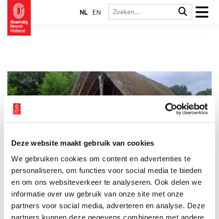
NL
EN
Deze website maakt gebruik van cookies
Steentijd: de eerste boeren in Noord-Holland
We gebruiken cookies om content en advertenties te
De eerste boeren die zich in de Nieuwe Steentijd in Noord-
Holland vestigden, kwamen terecht in een drassig landschap
personaliseren, om functies voor social media te bieden
dat permanent onder invloed stond van de getijden. Op de
en om ons websiteverkeer te analyseren. Ook delen we
strandwallen van Kennemerland en de kreekoevers van West-
informatie over uw gebruik van onze site met onze
Friesland wisten ze akkers aan te leggen en met succes
gewassen zoals emmertarwe en gerst te verbouwen, waardoor
partners voor social media, adverteren en analyse. Deze
de leefwijze van de mens voorgoed zou veranderen.
partners kunnen deze gegevens combineren met andere