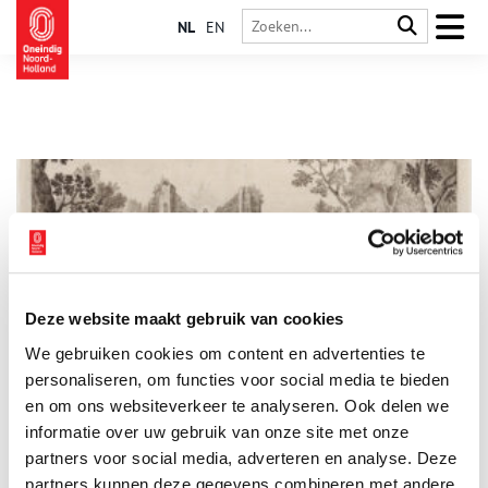
NL
EN
Deze website maakt gebruik van cookies
De kracht van Onze Lieve Vrouw ter Nood
We gebruiken cookies om content en advertenties te
Al meer dan zeshonderd jaar heeft het heiligdom ’Onze Lieve
Vrouw ter Nood’ bij Heiloo een grote aantrekkingskracht op
personaliseren, om functies voor social media te bieden
mensen. Jaarlijks komen nog steeds rond de 10.000 mannen,
en om ons websiteverkeer te analyseren. Ook delen we
vrouwen, kinderen, katholieken en niet-katholieken, naar deze
informatie over uw gebruik van onze site met onze
bijzondere plaats. Het heiligdom is aan Maria toegewijd en
velen ervaren haar heilzame aanwezigheid op dit verborgen
partners voor social media, adverteren en analyse. Deze
plekje in Noord-Holland.
partners kunnen deze gegevens combineren met andere