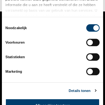
informatie die u aan ze heeft verstrekt of die ze hebben
verzameld op basis van uw gebruik van hun services. U
gaat akkoord met de cookies en het
privacystatement
als u onze website blijft gebruiken.
Toestemmingsselectie
VERHALEN
Noodzakelijk
NIEUWS
Voorkeuren
KALENDER
THEMA’S
Statistieken
ACTIVITEITEN
Marketing
VIDEO’S
OVER ONS
Details tonen
CONTACT