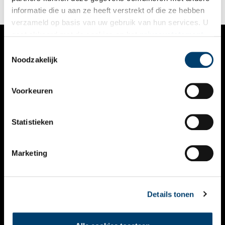
mediastad Hilversum.
informatie die u aan ze heeft verstrekt of die ze hebben
verzameld op basis van uw gebruik van hun services. U
gaat akkoord met de cookies en het
privacystatement
als u onze website blijft gebruiken.
Toestemmingsselectie
VERHALEN
Noodzakelijk
NIEUWS
Voorkeuren
KALENDER
THEMA’S
Statistieken
ACTIVITEITEN
Marketing
VIDEO’S
OVER ONS
Details tonen
CONTACT