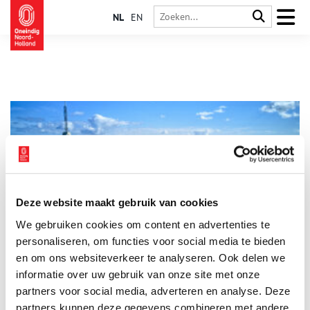
NL
EN
Deze website maakt gebruik van cookies
Van AVRO tot RTL: 100 jaar omroepen in Hilversum
We gebruiken cookies om content en advertenties te
Dat de Nederlandse omroepen zich tegenwoordig op het
Hilversumse Media Park concentreren, was niet altijd
personaliseren, om functies voor social media te bieden
vanzelfsprekend. Sommige omroepen startten als radiozenders
en om ons websiteverkeer te analyseren. Ook delen we
in Amsterdam, Delft of zelfs op zee. Duik met Oneindig Noord-
informatie over uw gebruik van onze site met onze
Holland in honderd jaar radio- en televisiegeschiedenis en
ontdek de historie achter populaire programma’s,
partners voor social media, adverteren en analyse. Deze
charismatische presentatoren en smaakvolle studio’s in
partners kunnen deze gegevens combineren met andere