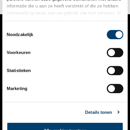
informatie die u aan ze heeft verstrekt of die ze hebben
verzameld op basis van uw gebruik van hun services. U
gaat akkoord met de cookies en het
privacystatement
als u onze website blijft gebruiken.
Toestemmingsselectie
VERHALEN
Noodzakelijk
NIEUWS
Voorkeuren
KALENDER
THEMA’S
Statistieken
ACTIVITEITEN
Marketing
VIDEO’S
OVER ONS
Details tonen
CONTACT