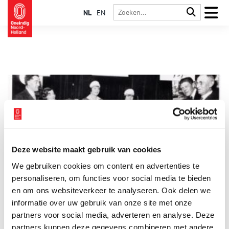
NL
EN
Deze website maakt gebruik van cookies
Op verkoopcursus bij modehuis Gerzon
We gebruiken cookies om content en advertenties te
Stel, je bent een jonge vrouw en gaat aan de slag als
verkoopster bij het chique modehuis Gerzon. Voor je in de
personaliseren, om functies voor social media te bieden
winkel mocht staan, kreeg je in de jaren 1920 eerst een
en om ons websiteverkeer te analyseren. Ook delen we
spoedcursus verkopen. Het boekje ‘Lessen voor de verkoopster’
informatie over uw gebruik van onze site met onze
geeft een kleurrijke indruk van het leven achter de toonbank,
honderd jaar geleden.
partners voor social media, adverteren en analyse. Deze
partners kunnen deze gegevens combineren met andere