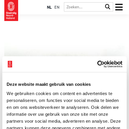
NL
EN
Deze website maakt gebruik van cookies
Vondst van de maand: zweep uit de Beemster
We gebruiken cookies om content en advertenties te
Elke maand presenteert Huis van Hilde, het
archeologiecentrum van de provincie Noord-Holland, de
personaliseren, om functies voor social media te bieden
vondst van de maand. Daar krijgen deze bijzondere
en om ons websiteverkeer te analyseren. Ook delen we
bodemvondsten een eigen vitrine, op Oneindig Noord-Holland
informatie over uw gebruik van onze site met onze
worden ze met een verhaal in het zonnetje gezet. Deze maand
staat een zweep uit de Middenbeemster centraal.
partners voor social media, adverteren en analyse. Deze
partners kunnen deze gegevens combineren met andere