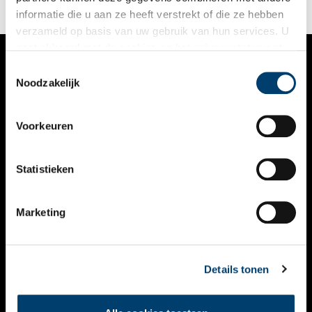
informatie die u aan ze heeft verstrekt of die ze hebben
verzameld op basis van uw gebruik van hun services. U
gaat akkoord met de cookies en het
privacystatement
als u onze website blijft gebruiken.
Toestemmingsselectie
VERHALEN
Noodzakelijk
NIEUWS
Voorkeuren
KALENDER
THEMA’S
Statistieken
ACTIVITEITEN
Marketing
VIDEO’S
OVER ONS
Details tonen
CONTACT