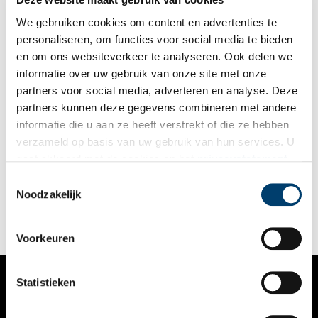
We gebruiken cookies om content en advertenties te
personaliseren, om functies voor social media te bieden
en om ons websiteverkeer te analyseren. Ook delen we
informatie over uw gebruik van onze site met onze
partners voor social media, adverteren en analyse. Deze
partners kunnen deze gegevens combineren met andere
De historie van de historische vereniging
informatie die u aan ze heeft verstrekt of die ze hebben
Veel steden en dorpen in Nederland hebben hun eigen
verzameld op basis van uw gebruik van hun services. U
historische vereniging. Alleen al in de provincie Noord-Holland
gaat akkoord met de cookies en het
privacystatement
zijn meer dan 100 historisch gerelateerde verenigingen te
vinden. De eerste historische verenigingen werden vanaf het
als u onze website blijft gebruiken.
Toestemmingsselectie
eind van de negentiende eeuw opgericht. Vaak ontstonden
Noodzakelijk
deze initiatieven uit de behoefte om de geschiedenis van een
stad of dorp te onderzoeken en te behouden voor de
toekomst.
Voorkeuren
Statistieken
VERHALEN