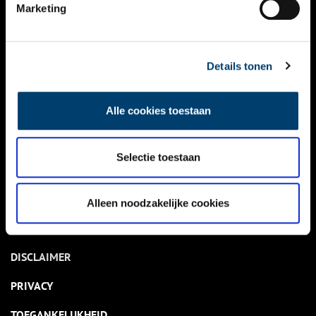
NIEUWS
Marketing
KALENDER
THEMA’S
Details tonen
ACTIVITEITEN
Alle cookies toestaan
VIDEO’S
Selectie toestaan
OVER ONS
CONTACT
Alleen noodzakelijke cookies
NIEUWSBRIEF
DISCLAIMER
PRIVACY
TOEGANKELIJKHEID