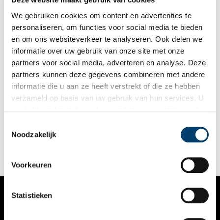
We gebruiken cookies om content en advertenties te
personaliseren, om functies voor social media te bieden
en om ons websiteverkeer te analyseren. Ook delen we
informatie over uw gebruik van onze site met onze
partners voor social media, adverteren en analyse. Deze
partners kunnen deze gegevens combineren met andere
Binnenkijker: stolpboerderij in Overleek
informatie die u aan ze heeft verstrekt of die ze hebben
Voor de serie ‘Binnenkijker’ van Boerderijenstichting Noord-
verzameld op basis van uw gebruik van hun services. U
Holland gaat agrarisch erfgoed specialist Anna Groentjes op
gaat akkoord met de cookies en het
privacystatement
bezoek bij bijzondere stolpboerderijen. Trotse eigenaren
vertellen haar alles over de geschiedenis en het interieur van
als u onze website blijft gebruiken.
Toestemmingsselectie
de stolp. De interieurs verschillen nog meer van elkaar dan de
Noodzakelijk
buitenkanten. Bij woonboerderijen zien we de zoektocht naar
het toepassen van nieuwe functies, op basis van de
oorspronkelijke indeling. Deze keer reist Anna af naar een
stolpboerderij in Overleek.
Voorkeuren
Statistieken
VERHALEN