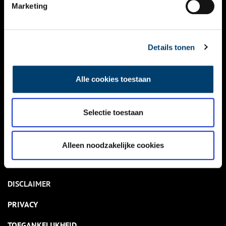
NIEUWS
Marketing
KALENDER
THEMA’S
Details tonen
ACTIVITEITEN
Alle cookies toestaan
VIDEO’S
Selectie toestaan
OVER ONS
CONTACT
Alleen noodzakelijke cookies
NIEUWSBRIEF
DISCLAIMER
PRIVACY
TOEGANKELIJKHEID