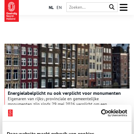
NL
EN
Energielabelplicht nu ook verplicht voor monumenten
Eigenaren van rijks-, provinciale en gemeentelijke
monumenten zijn sinds 29 mei 2026 verplicht om een
energielabel te laten opstellen. Daarmee verdwijnt de
uitzondering die eerst van toepassing was voor monumenten.
2 min
De nieuwe verplichting vloeit voort uit Europese regelgeving
en geldt voor duizenden monumenteneigenaren in Nederland.
Deze website maakt gebruik van cookies