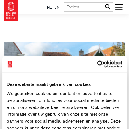
NL
EN
Deze website maakt gebruik van cookies
Binnenkijker: Huisje Mosk in De Koog
We gebruiken cookies om content en advertenties te
Voor de serie ‘Binnenkijker’ van Boerderijenstichting Noord-
Holland gaat agrarisch erfgoed specialist Anna Groentjes op
personaliseren, om functies voor social media te bieden
bezoek bij bijzondere stolpboerderijen. Trotse eigenaren
en om ons websiteverkeer te analyseren. Ook delen we
vertellen haar alles over de geschiedenis en het interieur van
informatie over uw gebruik van onze site met onze
de stolp. De interieurs verschillen nog meer van elkaar dan de
buitenkanten. Bij woonboerderijen zien we de zoektocht naar
partners voor social media, adverteren en analyse. Deze
het toepassen van nieuwe functies, op basis van de
partners kunnen deze gegevens combineren met andere