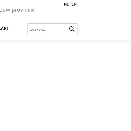
NL
EN
jouw provincie
AART