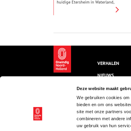
huidige Etersheim in Waterland,
kent verschillende mythes. Dat
er een goudschat zou liggen, of
dat er toch op zijn minst onder
water nog kerkmuren overeind
zouden staan. Maar die mythes
zijn nu – helaas – doorgeprikt.
VERHALEN
NIEUWS
KALENDER
Deze website maakt gebru
We gebruiken cookies om c
THEMA’S
bieden en om ons websitev
ACTIVITEITEN
site met onze partners vo
combineren met andere inf
VIDEO’S
uw gebruik van hun servic