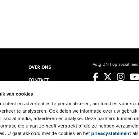
Volg ONH op social med
OVER ONS
CONTACT
NIEUWSBRIEF
ik van cookies
ontent en advertenties te personaliseren, om functies voor soci
DISCLAIMER
erkeer te analyseren. Ook delen we informatie over uw gebruik
PRIVACY
or social media, adverteren en analyse. Deze partners kunnen 
ormatie die u aan ze heeft verstrekt of die ze hebben verzameld
TOEGANKELIJKHEID
es. U gaat akkoord met de cookies en het
privacystatement
als