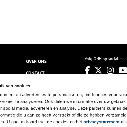
Volg ONH op social med
OVER ONS
CONTACT
NIEUWSBRIEF
ik van cookies
ontent en advertenties te personaliseren, om functies voor soci
DISCLAIMER
erkeer te analyseren. Ook delen we informatie over uw gebruik
PRIVACY
or social media, adverteren en analyse. Deze partners kunnen 
ormatie die u aan ze heeft verstrekt of die ze hebben verzameld
TOEGANKELIJKHEID
es. U gaat akkoord met de cookies en het
privacystatement
als