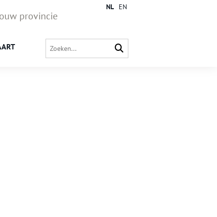
NL
EN
jouw provincie
AART