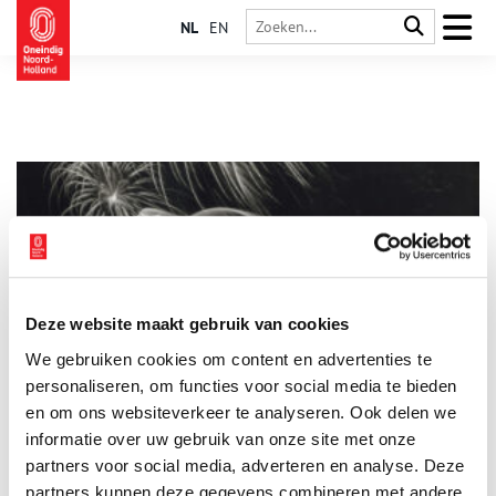
NL
EN
Deze website maakt gebruik van cookies
Knallend Oud en Nieuw in Amsterdam
We gebruiken cookies om content en advertenties te
Oud en Nieuw zonder lawaai is ondenkbaar, dat is al eeuwen
zo. Vandaag de dag worden hier en daar in het oosten des
personaliseren, om functies voor social media te bieden
lands af en toe nog misthoorns en pannendeksels gebruikt,
en om ons websiteverkeer te analyseren. Ook delen we
net als vroeger in Amsterdam. Maar na de komst van het
informatie over uw gebruik van onze site met onze
buskruit naar Europa werd vooral het lossen van
vreugdeschoten razend populair.
partners voor social media, adverteren en analyse. Deze
partners kunnen deze gegevens combineren met andere