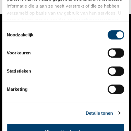
informatie die u aan ze heeft verstrekt of die ze hebben
verzameld op basis van uw gebruik van hun services. U
gaat akkoord met de cookies en het
privacystatement
als u onze website blijft gebruiken.
Toestemmingsselectie
VERHALEN
Noodzakelijk
NIEUWS
Voorkeuren
KALENDER
THEMA’S
Statistieken
ACTIVITEITEN
Marketing
VIDEO’S
OVER ONS
Details tonen
CONTACT