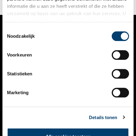
informatie die u aan ze heeft verstrekt of die ze hebben
verzameld op basis van uw gebruik van hun services. U
gaat akkoord met de cookies en het
privacystatement
als u onze website blijft gebruiken.
Toestemmingsselectie
VERHALEN
Noodzakelijk
NIEUWS
Voorkeuren
KALENDER
THEMA’S
Statistieken
ACTIVITEITEN
Marketing
VIDEO’S
OVER ONS
Details tonen
CONTACT