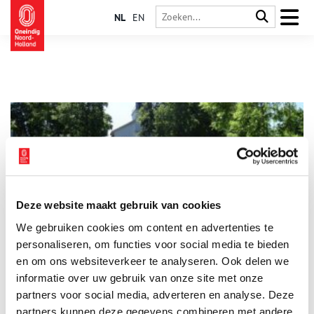
NL
EN
Deze website maakt gebruik van cookies
Monumenten op de bodem van het meer
We gebruiken cookies om content en advertenties te
Is Hoofddorp een plaats waar je rond kunt dwalen? Nou en of.
Loop (in gedachten) maar even mee langs de Hoofdvaart en
personaliseren, om functies voor social media te bieden
verbaas je over wat er te zien is. Hier, op de bodem van het
en om ons websiteverkeer te analyseren. Ook delen we
droog gepompte Haarlemmermeer, stichtten de pioniers een
informatie over uw gebruik van onze site met onze
dorpje. Op het kruispunt van twee vaarten. Kruisdorp heette
het. Het Hoofddorp van nu met monumentale panden.
partners voor social media, adverteren en analyse. Deze
partners kunnen deze gegevens combineren met andere