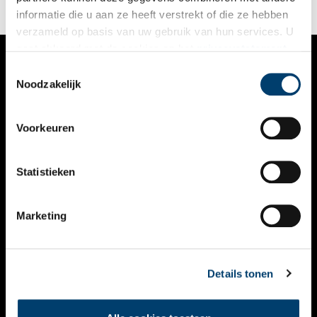
informatie die u aan ze heeft verstrekt of die ze hebben
verzameld op basis van uw gebruik van hun services. U
gaat akkoord met de cookies en het
privacystatement
als u onze website blijft gebruiken.
Toestemmingsselectie
VERHALEN
Noodzakelijk
NIEUWS
Voorkeuren
KALENDER
THEMA’S
Statistieken
ACTIVITEITEN
Marketing
VIDEO’S
OVER ONS
Details tonen
CONTACT