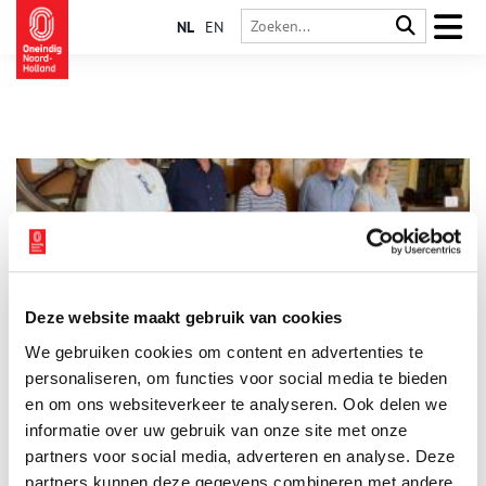
NL
EN
Deze website maakt gebruik van cookies
De Historische Kring Velsen bedient een hoop kernen
We gebruiken cookies om content en advertenties te
De Historische Kring Velsen organiseert elk jaar negen
lezingen, heeft een website, een beeldbank en een
personaliseren, om functies voor social media te bieden
Facebookpagina die regelmatig ververst wordt. De lezingen
en om ons websiteverkeer te analyseren. Ook delen we
worden altijd druk bezocht, maar actieve vrijwilligers kunnen
informatie over uw gebruik van onze site met onze
ze nog wel gebruiken. Wij spraken met een aantal van deze
vrijwilligers over het jaarboek, het ‘eerste stenen project’ en de
partners voor social media, adverteren en analyse. Deze
geschiedenis van het gebied rondom het Noordzeekanaal.
partners kunnen deze gegevens combineren met andere