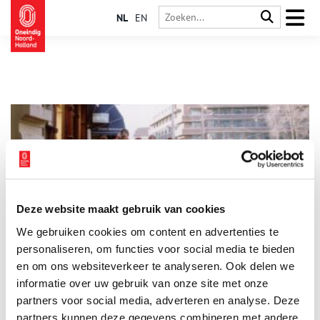
NL
EN
Deze website maakt gebruik van cookies
De Hare Krishna’s van Amsterdam
We gebruiken cookies om content en advertenties te
In de jaren ’70 waren ze daar plotseling. Met kale beschilderde
hoofden, zingend door de Amsterdamse straten: de Hare
personaliseren, om functies voor social media te bieden
Krishna’s. Wie waren deze aanhangers van Krishna en hoe
en om ons websiteverkeer te analyseren. Ook delen we
raakten ze in Amsterdam verzeild?
informatie over uw gebruik van onze site met onze
partners voor social media, adverteren en analyse. Deze
partners kunnen deze gegevens combineren met andere