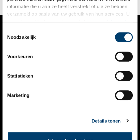
informatie die u aan ze heeft verstrekt of die ze hebben
verzameld op basis van uw gebruik van hun services. U
gaat akkoord met de cookies en het
privacystatement
als u onze website blijft gebruiken.
Toestemmingsselectie
VERHALEN
Noodzakelijk
NIEUWS
Voorkeuren
KALENDER
THEMA’S
Statistieken
ACTIVITEITEN
Marketing
VIDEO’S
OVER ONS
Details tonen
CONTACT