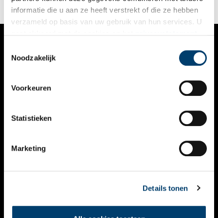
informatie die u aan ze heeft verstrekt of die ze hebben
verzameld op basis van uw gebruik van hun services. U
gaat akkoord met de cookies en het
privacystatement
als u onze website blijft gebruiken.
Toestemmingsselectie
VERHALEN
Noodzakelijk
NIEUWS
Voorkeuren
KALENDER
THEMA’S
Statistieken
ACTIVITEITEN
Marketing
VIDEO’S
OVER ONS
Details tonen
CONTACT