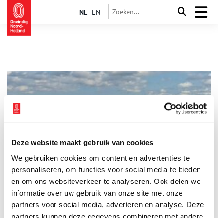
NL
EN
Deze website maakt gebruik van cookies
Dronecamera’s onderzoeken eerste veenterpen Waterland
We gebruiken cookies om content en advertenties te
Om veenterpen van de eerste mensen die Waterland introkken
te kunnen beschermen, laten de archeologen van de provincie
personaliseren, om functies voor social media te bieden
Noord-Holland met drones en camera’s onderzoeken hoe ze
en om ons websiteverkeer te analyseren. Ook delen we
erbij liggen.
informatie over uw gebruik van onze site met onze
partners voor social media, adverteren en analyse. Deze
partners kunnen deze gegevens combineren met andere