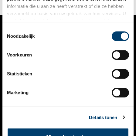
informatie die u aan ze heeft verstrekt of die ze hebben
verzameld op basis van uw gebruik van hun services. U
gaat akkoord met de cookies en het
privacystatement
als u onze website blijft gebruiken.
Toestemmingsselectie
VERHALEN
Noodzakelijk
NIEUWS
Voorkeuren
KALENDER
THEMA’S
Statistieken
ACTIVITEITEN
Marketing
VIDEO’S
OVER ONS
Details tonen
CONTACT