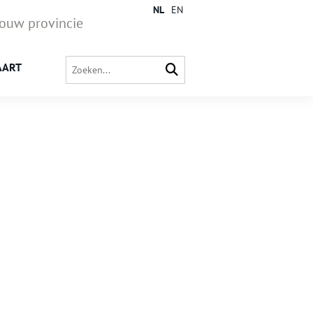
NL
EN
jouw provincie
AART