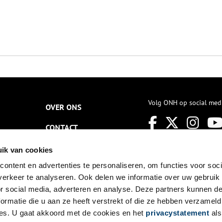
Volg ONH op social med
OVER ONS
CONTACT
NIEUWSBRIEF
ik van cookies
ontent en advertenties te personaliseren, om functies voor soci
DISCLAIMER
erkeer te analyseren. Ook delen we informatie over uw gebruik
PRIVACY
or social media, adverteren en analyse. Deze partners kunnen 
ormatie die u aan ze heeft verstrekt of die ze hebben verzameld
TOEGANKELIJKHEID
es. U gaat akkoord met de cookies en het
privacystatement
als