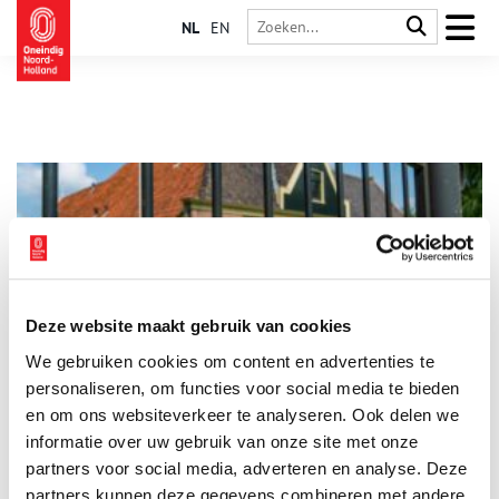
NL
EN
Deze website maakt gebruik van cookies
Binnenkijker: stolpboerderij Kerkzigt
We gebruiken cookies om content en advertenties te
Voor de serie ‘Binnenkijker’ van Boerderijenstichting Noord-
Holland gaat agrarisch erfgoed specialist Anna Groentjes op
personaliseren, om functies voor social media te bieden
bezoek bij bijzondere stolpboerderijen. Trotse eigenaren
en om ons websiteverkeer te analyseren. Ook delen we
vertellen haar alles over de geschiedenis en het interieur van
informatie over uw gebruik van onze site met onze
de stolp. De interieurs verschillen nog meer van elkaar dan de
buitenkanten. Bij woonboerderijen zien we de zoektocht naar
partners voor social media, adverteren en analyse. Deze
het toepassen van nieuwe functies, op basis van de
partners kunnen deze gegevens combineren met andere