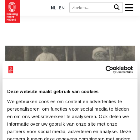
NL
EN
Deze website maakt gebruik van cookies
Groothoffs vanille-ijs
We gebruiken cookies om content en advertenties te
Groothoffs ijskar was aan het begin van de vorige eeuw een
begrip in de omgeving van Schoorl, Camperduin en
personaliseren, om functies voor social media te bieden
Callantsoog. In de zomermaanden deden Willem Groothoff en
en om ons websiteverkeer te analyseren. Ook delen we
zijn jongere broer Harrie goede zaken op straat en op het
informatie over uw gebruik van onze site met onze
strand.
partners voor social media, adverteren en analyse. Deze
partners kunnen deze gegevens combineren met andere