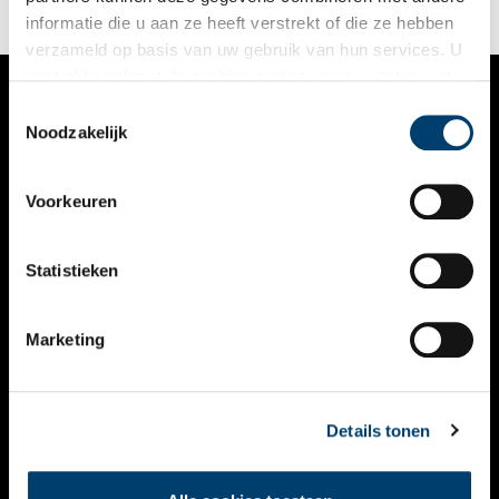
informatie die u aan ze heeft verstrekt of die ze hebben
verzameld op basis van uw gebruik van hun services. U
gaat akkoord met de cookies en het
privacystatement
als u onze website blijft gebruiken.
Toestemmingsselectie
VERHALEN
Noodzakelijk
NIEUWS
Voorkeuren
KALENDER
THEMA’S
Statistieken
ACTIVITEITEN
Marketing
VIDEO’S
OVER ONS
Details tonen
CONTACT