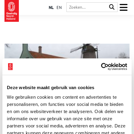
NL
EN
Deze website maakt gebruik van cookies
Hennepklopmolen De Paauw
We gebruiken cookies om content en advertenties te
De schuur naast ‘De Paauw’ is een provinciaal monument.
Ernaast staat een juweeltje: de enige hennepklopwindmolen
personaliseren, om functies voor social media te bieden
ter wereld. Vrijwilligers blazen hier een oud ambacht nieuw
en om ons websiteverkeer te analyseren. Ook delen we
leven in.
informatie over uw gebruik van onze site met onze
partners voor social media, adverteren en analyse. Deze
partners kunnen deze gegevens combineren met andere