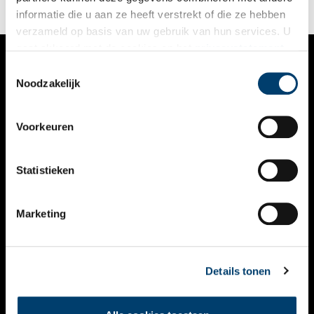
informatie die u aan ze heeft verstrekt of die ze hebben
verzameld op basis van uw gebruik van hun services. U
gaat akkoord met de cookies en het
privacystatement
als u onze website blijft gebruiken.
Toestemmingsselectie
VERHALEN
Noodzakelijk
NIEUWS
Voorkeuren
KALENDER
THEMA’S
Statistieken
ACTIVITEITEN
Marketing
VIDEO’S
OVER ONS
Details tonen
CONTACT