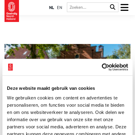
NL
EN
Deze website maakt gebruik van cookies
Museum Het Sterkenhuis te Bergen
We gebruiken cookies om content en advertenties te
Bergen is meer dan een dromerig kunstenaarsdorp.
Uitgerekend hier is zwaar gevochten in 1799. Honderden
personaliseren, om functies voor social media te bieden
Russen liggen er begraven. Hoe dat zo kwam? Museum Het
en om ons websiteverkeer te analyseren. Ook delen we
Sterkenhuis vertelt het hele verhaal.
informatie over uw gebruik van onze site met onze
partners voor social media, adverteren en analyse. Deze
partners kunnen deze gegevens combineren met andere