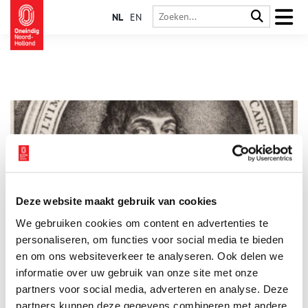
NL
EN
Deze website maakt gebruik van cookies
Stuk van de maand: Brief van Descartes
We gebruiken cookies om content en advertenties te
Elke maand plaatst het Regionaal Archief Alkmaar een
bijzonder archiefstuk uit de collectie in de schijnwerpers. Deze
personaliseren, om functies voor social media te bieden
keer: een brief uit 1647 van de bekende Franse filosoof
en om ons websiteverkeer te analyseren. Ook delen we
Descartes, die toen in Egmond-Binnen woonde.
informatie over uw gebruik van onze site met onze
5 min
partners voor social media, adverteren en analyse. Deze
partners kunnen deze gegevens combineren met andere