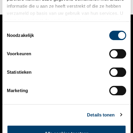
informatie die u aan ze heeft verstrekt of die ze hebben
verzameld op basis van uw gebruik van hun services. U
gaat akkoord met de cookies en het
privacystatement
als u onze website blijft gebruiken.
Toestemmingsselectie
VERHALEN
Noodzakelijk
NIEUWS
Voorkeuren
KALENDER
THEMA’S
Statistieken
ACTIVITEITEN
Marketing
VIDEO’S
OVER ONS
Details tonen
CONTACT