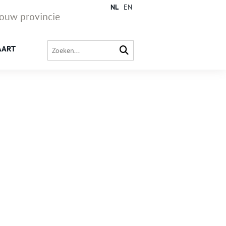
NL
EN
jouw provincie
AART