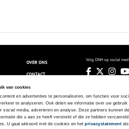
Volg ONH op social med
OVER ONS
CONTACT
NIEUWSBRIEF
ik van cookies
ontent en advertenties te personaliseren, om functies voor soci
DISCLAIMER
erkeer te analyseren. Ook delen we informatie over uw gebruik
PRIVACY
or social media, adverteren en analyse. Deze partners kunnen 
ormatie die u aan ze heeft verstrekt of die ze hebben verzameld
TOEGANKELIJKHEID
es. U gaat akkoord met de cookies en het
privacystatement
als