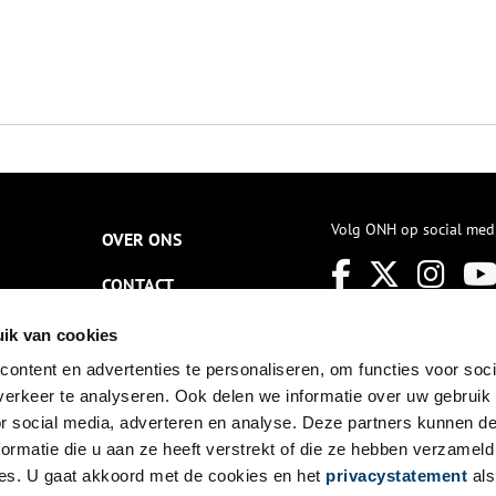
Volg ONH op social med
OVER ONS
CONTACT
NIEUWSBRIEF
ik van cookies
ontent en advertenties te personaliseren, om functies voor soci
DISCLAIMER
erkeer te analyseren. Ook delen we informatie over uw gebruik
PRIVACY
or social media, adverteren en analyse. Deze partners kunnen 
ormatie die u aan ze heeft verstrekt of die ze hebben verzameld
TOEGANKELIJKHEID
es. U gaat akkoord met de cookies en het
privacystatement
als