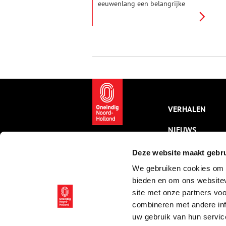
eeuwenlang een belangrijke
bron van inkomsten. Deze
unieke installaties, die hun
oorsprong vinden in de late
middeleeuwen, waren speciaal
ontworpen om watervogels te
vangen voor consumptie. Door
een ingenieus systeem van
vangpijpen werden de
nietsvermoedende eenden
gelokt en opgesloten, waarna ze
letterlijk ‘de pijp uit’ gingen.
VERHALEN
NIEUWS
KALENDER
Deze website maakt gebru
We gebruiken cookies om c
THEMA’S
bieden en om ons websitev
ACTIVITEITEN
site met onze partners vo
combineren met andere inf
VIDEO’S
uw gebruik van hun servic