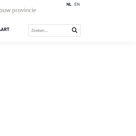
NL
EN
jouw provincie
AART