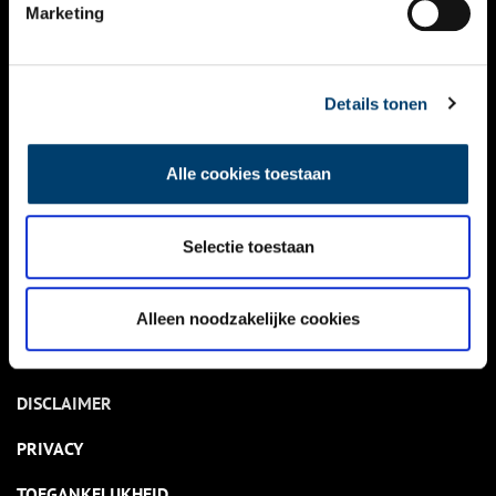
NIEUWS
Marketing
KALENDER
THEMA’S
Details tonen
ACTIVITEITEN
Alle cookies toestaan
VIDEO’S
Selectie toestaan
OVER ONS
CONTACT
Alleen noodzakelijke cookies
NIEUWSBRIEF
DISCLAIMER
PRIVACY
TOEGANKELIJKHEID