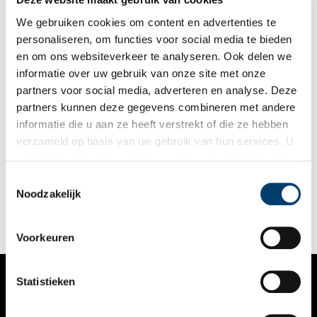
We gebruiken cookies om content en advertenties te
personaliseren, om functies voor social media te bieden
en om ons websiteverkeer te analyseren. Ook delen we
informatie over uw gebruik van onze site met onze
partners voor social media, adverteren en analyse. Deze
partners kunnen deze gegevens combineren met andere
Zomerprogramma bij de Ruïne van Nuwendoorn
informatie die u aan ze heeft verstrekt of die ze hebben
Tijdens de zomervakantie kun je bij de Ruïne van Nuwendoorn
verzameld op basis van uw gebruik van hun services. U
terug naar de naar de Middeleeuwen. Een valkenier vertelt je
gaat akkoord met de cookies en het
privacystatement
alles over de geschiedenis van de valkerij en waarom dit zo’n
belangrijk onderdeel was van het adellijke leven in die tijd.
als u onze website blijft gebruiken.
Toestemmingsselectie
2 min
Noodzakelijk
Voorkeuren
Statistieken
VERHALEN