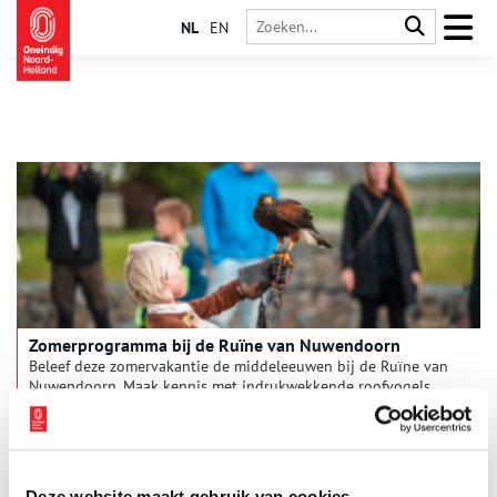
NL
EN
Zomerprogramma bij de Ruïne van Nuwendoorn
Beleef deze zomervakantie de middeleeuwen bij de Ruïne van
Nuwendoorn. Maak kennis met indrukwekkende roofvogels
tijdens het programma ‘Het Arendsnest’ of bezoek de nieuwe
activiteit: Middeleeuws Boogschieten met longbowman Rob
1 min
Kortekaas.
Deze website maakt gebruik van cookies