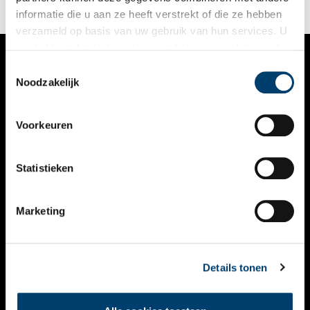
informatie die u aan ze heeft verstrekt of die ze hebben
verzameld op basis van uw gebruik van hun services. U
gaat akkoord met de cookies en het
privacystatement
als u onze website blijft gebruiken.
Toestemmingsselectie
VERHALEN
Noodzakelijk
NIEUWS
Voorkeuren
KALENDER
THEMA’S
Statistieken
ACTIVITEITEN
Marketing
VIDEO’S
OVER ONS
Details tonen
CONTACT