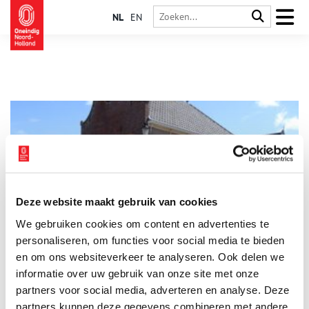
NL
EN
Deze website maakt gebruik van cookies
Egmond: ridders, monniken en de zee
We gebruiken cookies om content en advertenties te
Elk van de drie Egmonden toont een eigen gezicht: het slot in
Den Hoef, de abdij in Egmond-Binnen, de badgasten aan zee.
personaliseren, om functies voor social media te bieden
Egmond aan Zee kennen wij als een populaire badplaats, maar
en om ons websiteverkeer te analyseren. Ook delen we
rond het dorp in de duinen is geschiedenis geschreven. Hier
informatie over uw gebruik van onze site met onze
galoppeerde ooit de graaf, iets verderop werkten monniken.
partners voor social media, adverteren en analyse. Deze
partners kunnen deze gegevens combineren met andere