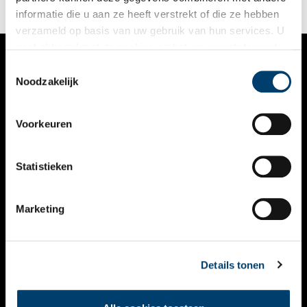
informatie die u aan ze heeft verstrekt of die ze hebben
verzameld op basis van uw gebruik van hun services. U
gaat akkoord met de cookies en het
privacystatement
als u onze website blijft gebruiken.
Toestemmingsselectie
VERHALEN
Noodzakelijk
NIEUWS
Voorkeuren
KALENDER
THEMA’S
Statistieken
ACTIVITEITEN
Marketing
VIDEO’S
OVER ONS
Details tonen
CONTACT