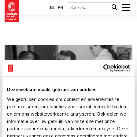
NL
EN
Deze website maakt gebruik van cookies
Van pokken tot polio: het Rijksvaccinatieprogramma
We gebruiken cookies om content en advertenties te
Tegenwoordig kunnen we ons weinig voorstellen dat
droeviger is dan ouders die hun kinderen overleven. Maar nog
personaliseren, om functies voor social media te bieden
geen honderd jaar geleden hoorde kindersterfte onlosmakelijk
en om ons websiteverkeer te analyseren. Ook delen we
bij het leven. Infectieziekten als polio, difterie en mazelen
informatie over uw gebruik van onze site met onze
sloegen blijvende gaten in jonge gezinnen. Dankzij het in
1957 gestarte Rijksvaccinatieprogramma zijn dit soort
partners voor social media, adverteren en analyse. Deze
epidemieën zeldzaam geworden.
partners kunnen deze gegevens combineren met andere