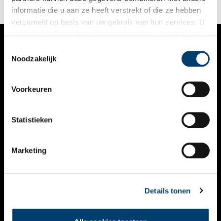
informatie die u aan ze heeft verstrekt of die ze hebben
verzameld op basis van uw gebruik van hun services. U
gaat akkoord met de cookies en het
privacystatement
als u onze website blijft gebruiken.
Toestemmingsselectie
VERHALEN
Noodzakelijk
NIEUWS
Voorkeuren
KALENDER
THEMA’S
Statistieken
ACTIVITEITEN
Marketing
VIDEO’S
OVER ONS
Details tonen
CONTACT