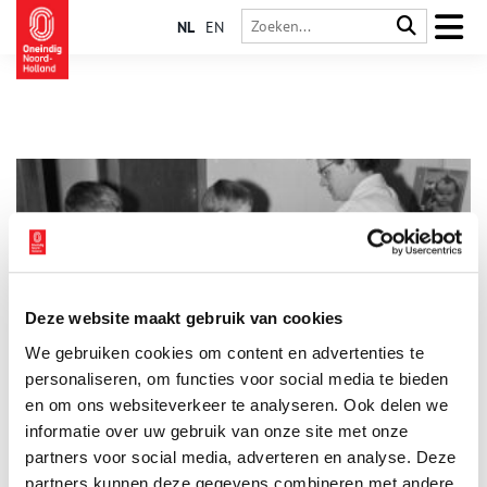
NL
EN
Deze website maakt gebruik van cookies
Van pokken tot polio: het Rijksvaccinatieprogramma
We gebruiken cookies om content en advertenties te
Tegenwoordig kunnen we ons weinig voorstellen dat
droeviger is dan ouders die hun kinderen overleven. Maar nog
personaliseren, om functies voor social media te bieden
geen honderd jaar geleden hoorde kindersterfte onlosmakelijk
en om ons websiteverkeer te analyseren. Ook delen we
bij het leven. Infectieziekten als polio, difterie en mazelen
informatie over uw gebruik van onze site met onze
sloegen blijvende gaten in jonge gezinnen. Dankzij het in
1957 gestarte Rijksvaccinatieprogramma zijn dit soort
partners voor social media, adverteren en analyse. Deze
epidemieën zeldzaam geworden.
partners kunnen deze gegevens combineren met andere