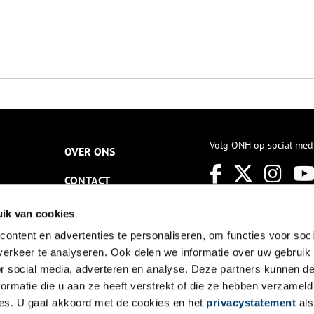
Volg ONH op social med
OVER ONS
CONTACT
NIEUWSBRIEF
ik van cookies
ontent en advertenties te personaliseren, om functies voor soci
DISCLAIMER
erkeer te analyseren. Ook delen we informatie over uw gebruik
PRIVACY
or social media, adverteren en analyse. Deze partners kunnen 
ormatie die u aan ze heeft verstrekt of die ze hebben verzameld
TOEGANKELIJKHEID
es. U gaat akkoord met de cookies en het
privacystatement
als