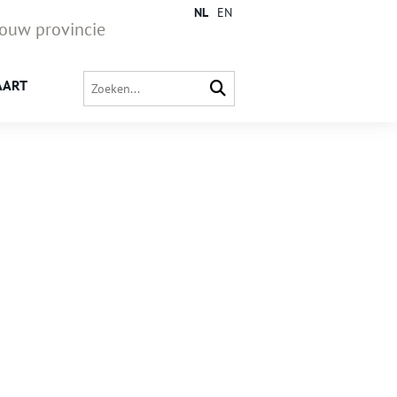
NL
EN
jouw provincie
AART