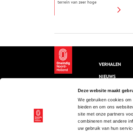
terrein van zeer hoge
archeologische waarde dat
beschermd is. Het bevat naast
grafheuvels uit het neolithicum
een urnenveld dat in gebruik is
geweest van de bronstijd tot en
met de ijzertijd,
bewoningssporen uit het
neolithicum tot en met de
ijzertijd en de middeleeuwen,
een kamp (het vierde) en een
banscheiding uit 1428.
VERHALEN
NIEUWS
KALENDER
Deze website maakt gebru
We gebruiken cookies om c
THEMA’S
bieden en om ons websitev
ACTIVITEITEN
site met onze partners vo
combineren met andere inf
VIDEO’S
uw gebruik van hun servic