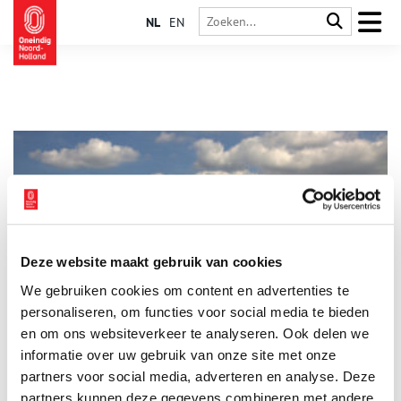
NL
EN
Deze website maakt gebruik van cookies
Urnenveld op de Westerheide
We gebruiken cookies om content en advertenties te
In de westelijke punt van de Westerheide bevindt zich een
terrein van zeer hoge archeologische waarde dat beschermd is.
personaliseren, om functies voor social media te bieden
Het bevat naast grafheuvels uit het neolithicum een urnenveld
en om ons websiteverkeer te analyseren. Ook delen we
dat in gebruik is geweest van de bronstijd tot en met de
informatie over uw gebruik van onze site met onze
ijzertijd, bewoningssporen uit het neolithicum tot en met de
ijzertijd en de middeleeuwen, een kamp (het vierde) en een
partners voor social media, adverteren en analyse. Deze
banscheiding uit 1428.
partners kunnen deze gegevens combineren met andere