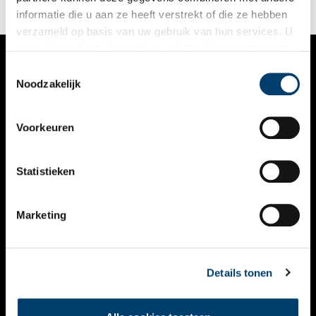
informatie die u aan ze heeft verstrekt of die ze hebben
verzameld op basis van uw gebruik van hun services. U
gaat akkoord met de cookies en het
privacystatement
als u onze website blijft gebruiken.
Toestemmingsselectie
VERHALEN
Noodzakelijk
NIEUWS
Voorkeuren
KALENDER
THEMA’S
Statistieken
ACTIVITEITEN
Marketing
VIDEO’S
OVER ONS
Details tonen
CONTACT