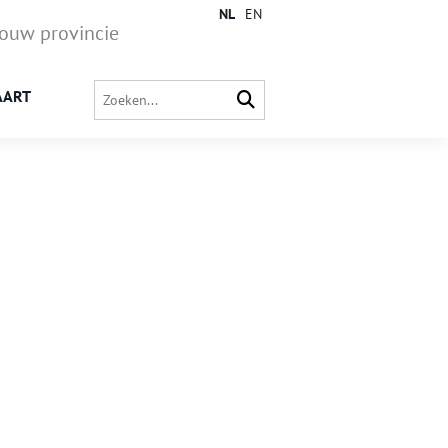
NL
EN
jouw provincie
AART