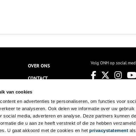
Volg ONH op social med
OVER ONS
CONTACT
NIEUWSBRIEF
ik van cookies
ontent en advertenties te personaliseren, om functies voor soci
DISCLAIMER
erkeer te analyseren. Ook delen we informatie over uw gebruik
PRIVACY
or social media, adverteren en analyse. Deze partners kunnen 
ormatie die u aan ze heeft verstrekt of die ze hebben verzameld
TOEGANKELIJKHEID
es. U gaat akkoord met de cookies en het
privacystatement
als