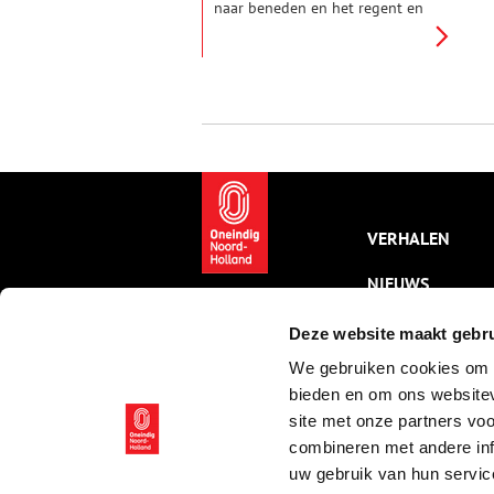
naar beneden en het regent en
waait hard. Wat is er dan
lekkerder om thuis te komen bij
een warme kom erwtensoep met
rookworst. Maar wat is het
geheim van deze oer-hollandse
winterkost?
VERHALEN
NIEUWS
KALENDER
Deze website maakt gebru
We gebruiken cookies om c
THEMA’S
bieden en om ons websitev
ACTIVITEITEN
site met onze partners vo
combineren met andere inf
VIDEO’S
uw gebruik van hun servic