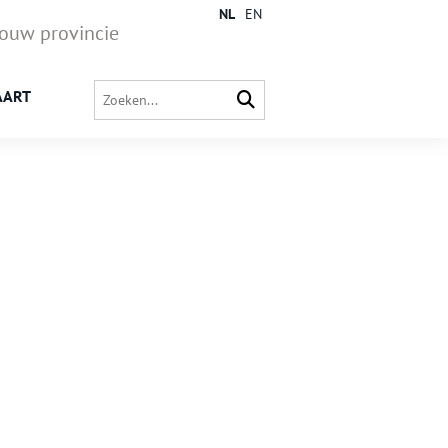
NL
EN
jouw provincie
AART