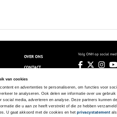
Volg ONH op social med
OVER ONS
CONTACT
NIEUWSBRIEF
ik van cookies
ontent en advertenties te personaliseren, om functies voor soci
DISCLAIMER
erkeer te analyseren. Ook delen we informatie over uw gebruik
PRIVACY
or social media, adverteren en analyse. Deze partners kunnen 
ormatie die u aan ze heeft verstrekt of die ze hebben verzameld
TOEGANKELIJKHEID
es. U gaat akkoord met de cookies en het
privacystatement
als