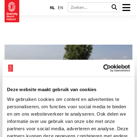
NL
EN
Deze website maakt gebruik van cookies
Fort bij Marken-Binnen
We gebruiken cookies om content en advertenties te
Op een stukje ‘oud land’ in de Starnmeerpolder ligt het Fort bij
Marken-Binnen. Dit fort behoorde tot het Noordwestfront van
personaliseren, om functies voor social media te bieden
de Stelling van Amsterdam en werd gebouwd om de
en om ons websiteverkeer te analyseren. Ook delen we
Markervaart met weg, de oostelijke kade van de
informatie over uw gebruik van onze site met onze
Westwouderpolder en het water Stierop met kaden te
verdedigen.
partners voor social media, adverteren en analyse. Deze
partners kunnen deze gegevens combineren met andere