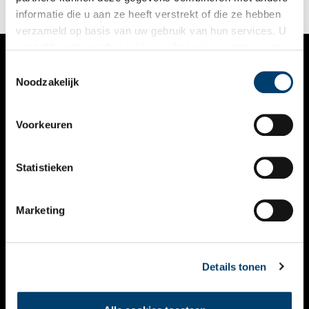
informatie die u aan ze heeft verstrekt of die ze hebben
verzameld op basis van uw gebruik van hun services. U
gaat akkoord met de cookies en het
privacystatement
als u onze website blijft gebruiken.
Toestemmingsselectie
VERHALEN
Noodzakelijk
NIEUWS
Voorkeuren
KALENDER
THEMA’S
Statistieken
ACTIVITEITEN
Marketing
VIDEO’S
OVER ONS
Details tonen
CONTACT